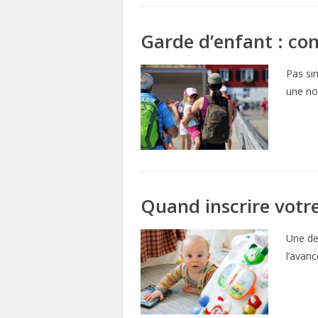
Garde d’enfant : co
Pas sim
une no
Quand inscrire votr
Une des
l’avanc