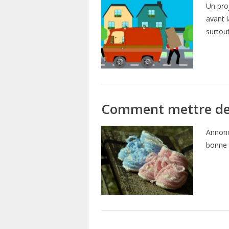
Un pro
avant l
surtou
Comment mettre de l’
Annonc
bonne n