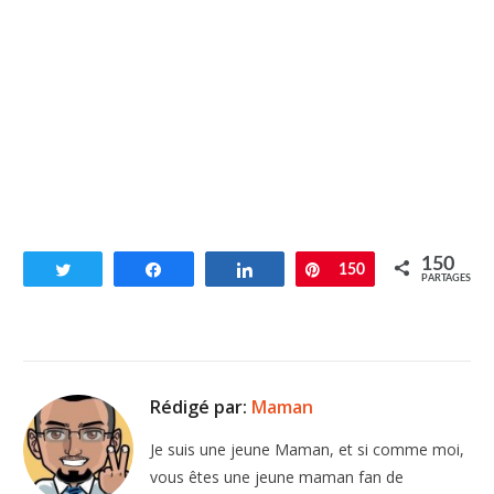
150
Tweetez
Partagez
Partagez
Enregistrer
150
PARTAGES
Rédigé par:
Maman
Je suis une jeune Maman, et si comme moi,
vous êtes une jeune maman fan de