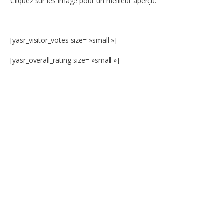
Cliquez sur les image pour un meilleur aperçu.
[yasr_visitor_votes size= »small »]
[yasr_overall_rating size= »small »]