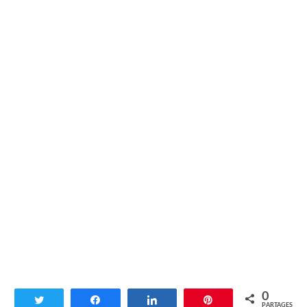
0
Tweetez
Partagez
Partagez
Enregistrer
PARTAGES